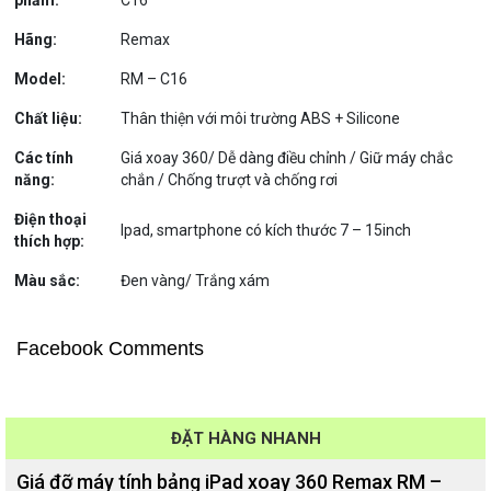
Hãng:
Remax
Model:
RM – C16
Chất liệu:
Thân thiện với môi trường ABS + Silicone
Các tính
Giá xoay 360/ Dễ dàng điều chỉnh / Giữ máy chắc
năng:
chắn / Chống trượt và chống rơi
Điện thoại
Ipad, smartphone có kích thước 7 – 15inch
thích hợp:
Màu sắc:
Đen vàng/ Trắng xám
Facebook Comments
ĐẶT HÀNG NHANH
Giá đỡ máy tính bảng iPad xoay 360 Remax RM –