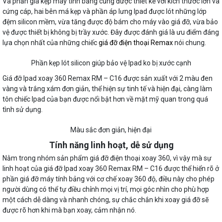
Và phần giá kẹp máy tính bảng cũng được thiết kế với kích thước lớn và
cứng cáp, hai bên má kẹp và phần áp lưng Ipad được lót những lớp
đệm silicon mềm, vừa tăng được độ bám cho máy vào giá đỡ, vừa bảo
vệ được thiết bị không bị trầy xước. Đây được đánh giá là ưu điểm đáng
lựa chọn nhất của những chiếc
giá đỡ điện thoại Remax
nói chung.
Phần kẹp lót silicon giúp bảo vệ Ipad ko bị xước cạnh
Giá đỡ Ipad xoay 360 Remax RM – C16 được sản xuất với 2 màu đen
vàng và trắng xám đơn giản, thể hiện sự tinh tế và hiện đại, càng làm
tôn chiếc Ipad của bạn được nổi bật hơn về mặt mỹ quan trong quá
tình sử dụng.
Màu sắc đơn giản, hiện đại
Tính năng linh hoạt, dễ sử dụng
Nằm trong nhóm sản phẩm giá đỡ điện thoại xoay 360, vì vậy mà sự
linh hoạt của giá đỡ Ipad xoay 360 Remax RM – C16 được thể hiển rõ ở
phần giá đỡ máy tính bảng với cơ chế xoay 360 độ, điều này cho phép
người dùng có thể tự điều chỉnh mọi vị trí, mọi góc nhìn cho phù hợp
một cách dễ dàng và nhanh chóng, sự chắc chắn khi xoay giá đỡ sẽ
được rõ hơn khi mà bạn xoay, cảm nhận nó.