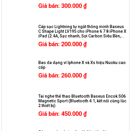
Giá bán
:
300.000
₫
Cáp sạc Lightning tự ngắt thông minh Baseus
C Shape Light LV195 cho iPhone 6 7 8 iPhone X
iPad (2.4A, Sạc nhanh, Sợi Carbon Siêu Bền,
LED, Intelligent power-off)
Giá bán
:
200.000
₫
Bao da dạng ví Iphone X và Xs hiệu Nuoku cao
cấp
Giá bán
:
260.000
₫
Tai nghe thể thao Bluetooth Baseus Encok S06
Magnetic Sport (Bluetooth 4.1, kết nối cùng lúc
2 thiết bị)
Giá bán
:
450.000
₫