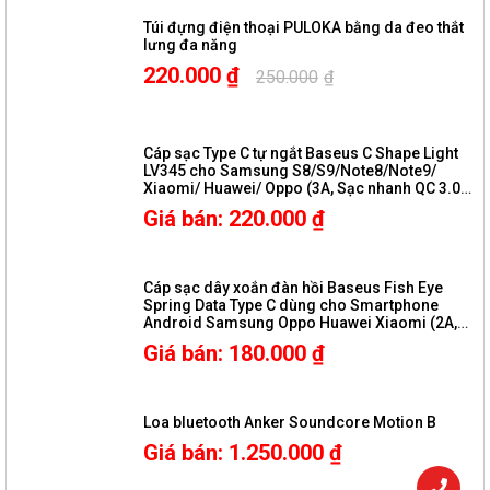
Túi đựng điện thoại PULOKA bằng da đeo thắt
lưng đa năng
220.000
₫
250.000
₫
Cáp sạc Type C tự ngắt Baseus C Shape Light
LV345 cho Samsung S8/S9/Note8/Note9/
Xiaomi/ Huawei/ Oppo (3A, Sạc nhanh QC 3.0,
Tự ngắt khi sạc đầy, Sợi Carbon Siêu Bền, LED
Giá bán
:
220.000
₫
đổi màu thông minh)
Cáp sạc dây xoắn đàn hồi Baseus Fish Eye
Spring Data Type C dùng cho Smartphone
Android Samsung Oppo Huawei Xiaomi (2A,
1M,480Mbps, Quick charge 3.0, Nylon Carbon
Giá bán
:
180.000
₫
Spring Cable )
Loa bluetooth Anker Soundcore Motion B
Giá bán
:
1.250.000
₫