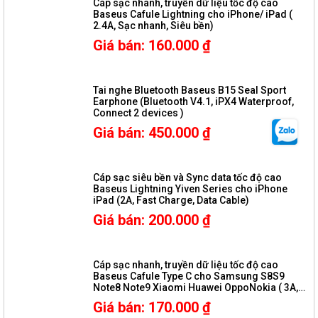
Cáp sạc nhanh, truyền dữ liệu tốc độ cao
Baseus Cafule Lightning cho iPhone/ iPad (
2.4A, Sạc nhanh, Siêu bền)
Giá bán
:
160.000
₫
Tai nghe Bluetooth Baseus B15 Seal Sport
Earphone (Bluetooth V4.1, iPX4 Waterproof,
Connect 2 devices )
Giá bán
:
450.000
₫
Cáp sạc siêu bền và Sync data tốc độ cao
Baseus Lightning Yiven Series cho iPhone
iPad (2A, Fast Charge, Data Cable)
Giá bán
:
200.000
₫
Cáp sạc nhanh, truyền dữ liệu tốc độ cao
Baseus Cafule Type C cho Samsung S8S9
Note8 Note9 Xiaomi Huawei OppoNokia ( 3A,
Sạc nhanh Quick charge 3.0, Siêu bền)
Giá bán
:
170.000
₫