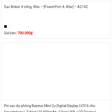
Sạc Anker 4 cổng, 40w – [PowerPort 4, 40w] – A2142
Giá bán
:
700.000
₫
Pin sạc dự phòng Baseus Mini Cu Digital Display LV316 cho
Smartphone/ Tablet (10,000mAh, 2 Port USB, LCD Display)