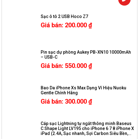
Sạc ô tô 2 USB Hoco Z7
Giá bán
:
200.000
₫
Pin sạc dự phòng Aukey PB-XN10 10000mAh
– USB-C
Giá bán
:
550.000
₫
Bao Da iPhone Xs Max Dạng Ví Hiệu Nuoku
Gentle Chính Hãng
Giá bán
:
300.000
₫
Cáp sạc Lightning tự ngắt thông minh Baseus
C Shape Light LV195 cho iPhone 6 7 8 iPhone X
iPad (2.4A, Sạc nhanh, Sợi Carbon Siêu Bền,
LED, Intelligent power-off)