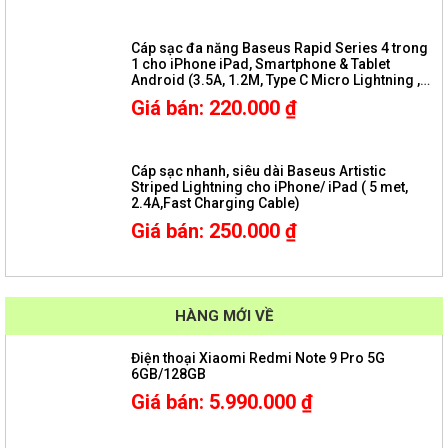
Cáp sạc đa năng Baseus Rapid Series 4 trong
1 cho iPhone iPad, Smartphone & Tablet
Android (3.5A, 1.2M, Type C Micro Lightning ,
Fast charge 4 in 1 Cable)
Giá bán
:
220.000
₫
Cáp sạc nhanh, siêu dài Baseus Artistic
Striped Lightning cho iPhone/ iPad ( 5 met,
2.4A,Fast Charging Cable)
Giá bán
:
250.000
₫
HÀNG MỚI VỀ
Điện thoại Xiaomi Redmi Note 9 Pro 5G
6GB/128GB
Giá bán
:
5.990.000
₫