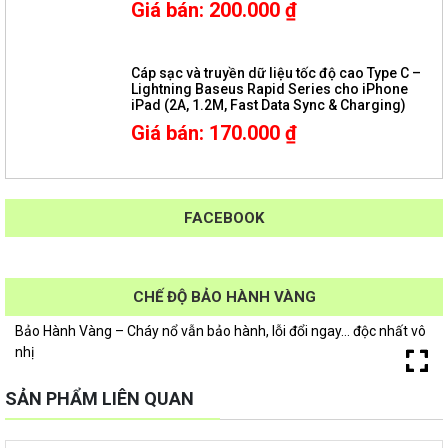
Giá bán
:
200.000
₫
Cáp sạc và truyền dữ liệu tốc độ cao Type C –
Lightning Baseus Rapid Series cho iPhone
iPad (2A, 1.2M, Fast Data Sync & Charging)
Giá bán
:
170.000
₫
FACEBOOK
CHẾ ĐỘ BẢO HÀNH VÀNG
Bảo Hành Vàng – Cháy nổ vẫn bảo hành, lỗi đổi ngay… độc nhất vô
nhị
SẢN PHẨM LIÊN QUAN