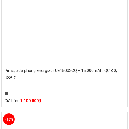
Pin sạc dự phòng Energizer UE15002CQ – 15,000mAh, QC 3.0,
USB-C
Giá bán
:
1.100.000
₫
-17%