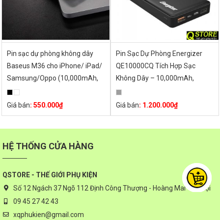
Pin sạc dự phòng không dây
Pin Sạc Dự Phòng Energizer
Baseus M36 cho iPhone/ iPad/
QE10000CQ Tích Hợp Sạc
Samsung/Oppo (10,000mAh,
Không Dây – 10,000mAh,
2.1A, 5W Qi Wireless Charger,
QC3.0, USB-C PD
LED, 2 USB Port)
Giá bán
:
550.000
₫
Giá bán
:
1.200.000
₫
HỆ THỐNG CỬA HÀNG
QSTORE - THẾ GIỚI PHỤ KIỆN
Số 12 Ngách 37 Ngõ 112 Định Công Thượng - Hoàng Mai - Hà Nội
09 45 27 42 43
xqphukien@gmail.com