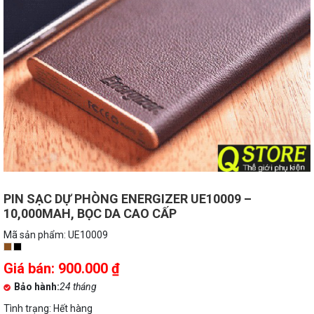
PIN SẠC DỰ PHÒNG ENERGIZER UE10009 –
10,000MAH, BỌC DA CAO CẤP
Mã sản phẩm: UE10009
Giá bán
:
900.000
₫
Bảo hành
24 tháng
Tình trạng:
Hết hàng