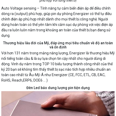
phù hợp với từng thiết bị
Auto Voltage sensing – Tính năng tự cảm biến điện áp để điều chỉnh
dòng ra (output) phù hợp, giúp pin dự phòng Energizer có thể tự điều
chỉnh điện áp phù hợp nhất dành cho mọi thiết bị công nghệ. Người
dùng hoàn toàn có thể yên tâm khi cắm sạc dự phòng với việc điện áp
đầu ra luôn luôn nằm trong khoảng an toàn của thiết bị bạn đang sử
dụng.
Thương hiệu lâu đời của Mỹ, đáp ứng mọi tiêu chuẩn về độ an toàn
và ổn định
Với hơn 131 năm trong mảng năng lượng, Energizer là thương hiệu Mỹ
nổi tiếng toàn cầu & là sự lựa chọn tin cậy nhất cho người dùng di
động. Vinh dự nằm trong TOP 10 biểu tượng thành công nhất của thế
kỷ 20 bạn sẽ không tìm thấy thiết bị sạc nào tích hợp nhiều chuẩn an
toàn cao nhất từ Âu-Mỹ-Á như Energizer (CE, FCC, ETL, CB, EAC,
RoHS, Reach,ERP6, DOE6 … )
Đèn Led báo dung lượng pin tiện dụng