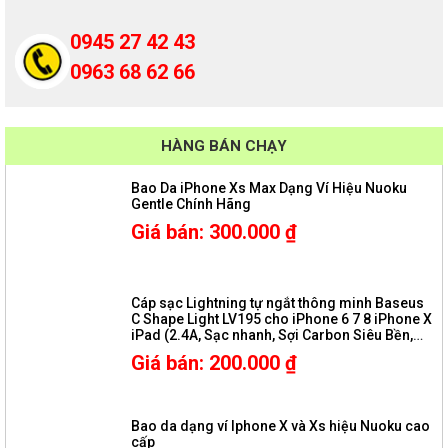
0945 27 42 43
0963 68 62 66
HÀNG BÁN CHẠY
Bao Da iPhone Xs Max Dạng Ví Hiệu Nuoku
Gentle Chính Hãng
Giá bán
:
300.000
₫
Cáp sạc Lightning tự ngắt thông minh Baseus
C Shape Light LV195 cho iPhone 6 7 8 iPhone X
iPad (2.4A, Sạc nhanh, Sợi Carbon Siêu Bền,
LED, Intelligent power-off)
Giá bán
:
200.000
₫
Bao da dạng ví Iphone X và Xs hiệu Nuoku cao
cấp