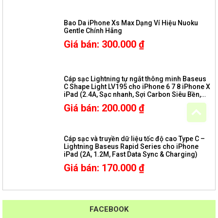
Bao Da iPhone Xs Max Dạng Ví Hiệu Nuoku
Gentle Chính Hãng
Giá bán
:
300.000
₫
Cáp sạc Lightning tự ngắt thông minh Baseus
C Shape Light LV195 cho iPhone 6 7 8 iPhone X
iPad (2.4A, Sạc nhanh, Sợi Carbon Siêu Bền,
LED, Intelligent power-off)
Giá bán
:
200.000
₫
Cáp sạc và truyền dữ liệu tốc độ cao Type C –
Lightning Baseus Rapid Series cho iPhone
iPad (2A, 1.2M, Fast Data Sync & Charging)
Giá bán
:
170.000
₫
FACEBOOK