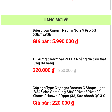
HÀNG MỚI VỀ
Điện thoại Xiaomi Redmi Note 9 Pro 5G
6GB/128GB
Giá bán
:
5.990.000
₫
Túi đựng điện thoại PULOKA bằng da đeo thắt
lưng đa năng
220.000
₫
250.000
₫
Cáp sạc Type C tự ngắt Baseus C Shape Light
LV345 cho Samsung S8/S9/Note8/Note9/
Xiaomi/ Huawei/ Oppo (3A, Sạc nhanh QC 3.0,
Tự ngắt khi sạc đầy, Sợi Carbon Siêu Bền, LED
Giá bán
:
220.000
₫
đổi màu thông minh)