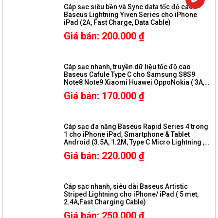
Cáp sạc siêu bền và Sync data tốc độ cao
Baseus Lightning Yiven Series cho iPhone
iPad (2A, Fast Charge, Data Cable)
Giá bán
:
200.000
₫
Cáp sạc nhanh, truyền dữ liệu tốc độ cao
Baseus Cafule Type C cho Samsung S8S9
Note8 Note9 Xiaomi Huawei OppoNokia ( 3A,
Sạc nhanh Quick charge 3.0, Siêu bền)
Giá bán
:
170.000
₫
Cáp sạc đa năng Baseus Rapid Series 4 trong
1 cho iPhone iPad, Smartphone & Tablet
Android (3.5A, 1.2M, Type C Micro Lightning ,
Fast charge 4 in 1 Cable)
Giá bán
:
220.000
₫
Cáp sạc nhanh, siêu dài Baseus Artistic
Striped Lightning cho iPhone/ iPad ( 5 met,
2.4A,Fast Charging Cable)
Giá bán
:
250.000
₫