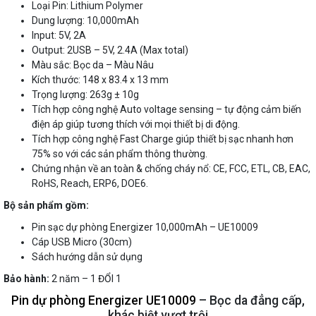
Loại Pin: Lithium Polymer
Dung lượng: 10,000mAh
Input: 5V, 2A
Output: 2USB – 5V, 2.4A (Max total)
Màu sắc: Bọc da – Màu Nâu
Kích thước: 148 x 83.4 x 13 mm
Trọng lượng: 263g ± 10g
Tích hợp công nghệ Auto voltage sensing – tự động cảm biến
điện áp giúp tương thích với mọi thiết bị di động.
Tích hợp công nghệ Fast Charge giúp thiết bị sạc nhanh hơn
75% so với các sản phẩm thông thường.
Chứng nhận về an toàn & chống cháy nổ: CE, FCC, ETL, CB, EAC,
RoHS, Reach, ERP6, DOE6.
Bộ sản phẩm gồm:
Pin sạc dự phòng Energizer 10,000mAh – UE10009
Cáp USB Micro (30cm)
Sách hướng dẫn sử dụng
Bảo hành:
2 năm – 1 ĐỔI 1
Pin dự phòng Energizer UE10009
– Bọc da đẳng cấp,
khác biệt vượt trội