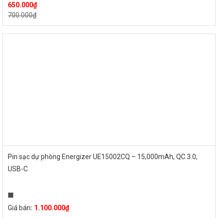
650.000
₫
700.000
₫
Pin sạc dự phòng Energizer UE15002CQ – 15,000mAh, QC 3.0,
USB-C
Giá bán
:
1.100.000
₫