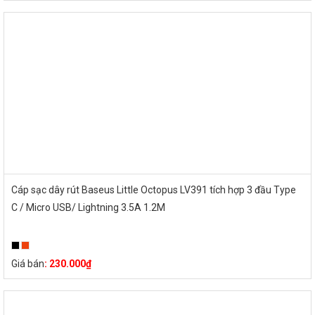
Cáp sạc dây rút Baseus Little Octopus LV391 tích hợp 3 đầu Type
C / Micro USB/ Lightning 3.5A 1.2M
Giá bán
:
230.000
₫