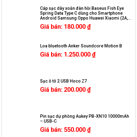
Cáp sạc dây xoắn đàn hồi Baseus Fish Eye
Spring Data Type C dùng cho Smartphone
Android Samsung Oppo Huawei Xiaomi (2A,
1M,480Mbps, Quick charge 3.0, Nylon Carbon
Giá bán
:
180.000
₫
Spring Cable )
Loa bluetooth Anker Soundcore Motion B
Giá bán
:
1.250.000
₫
Sạc ô tô 2 USB Hoco Z7
Giá bán
:
200.000
₫
Pin sạc dự phòng Aukey PB-XN10 10000mAh
– USB-C
Giá bán
:
550.000
₫