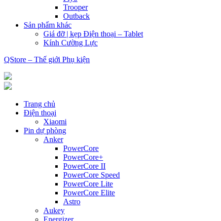
Trooper
Outback
Sản phẩm khác
Giá đỡ | kẹp Điện thoại – Tablet
Kính Cường Lực
QStore – Thế giới Phụ kiện
Trang chủ
Điện thoại
Xiaomi
Pin dự phòng
Anker
PowerCore
PowerCore+
PowerCore II
PowerCore Speed
PowerCore Lite
PowerCore Elite
Astro
Aukey
Energizer