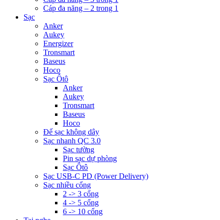
Cáp đa năng – 2 trong 1
Sạc
Anker
Aukey
Energizer
Tronsmart
Baseus
Hoco
Sạc Ôtô
Anker
Aukey
Tronsmart
Baseus
Hoco
Đế sạc không dây
Sạc nhanh QC 3.0
Sạc tường
Pin sạc dự phòng
Sạc Ôtô
Sạc USB-C PD (Power Delivery)
Sạc nhiều cổng
2 -> 3 cổng
4 -> 5 cổng
6 -> 10 cổng