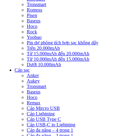
Tronsmart
Romoss
Pisen
Baseus
Hoco
Rock
Yoobao
Pin dự phòng tích hợp sạc không dây
Trên 20.000mAh
Từ 15.000mAh đến 20.000mAh
Từ 10.000mAh đến 15.000mAh
Dưới 10.000mAh
Cáp sạc
Anker
Aukey
Tronsmart
Baseus
Hoco
Remax
Cáp Mircro USB
Cáp Lightning
Cáp USB Type C
Cáp USB-C to Lightning
Cáp đa năng – 4 trong 1
Cáp đa năng – 3 trong 1