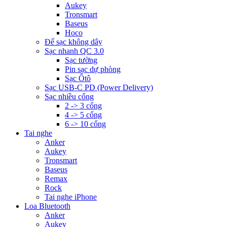
Aukey
Tronsmart
Baseus
Hoco
Đế sạc không dây
Sạc nhanh QC 3.0
Sạc tường
Pin sạc dự phòng
Sạc Ôtô
Sạc USB-C PD (Power Delivery)
Sạc nhiều cổng
2 -> 3 cổng
4 -> 5 cổng
6 -> 10 cổng
Tai nghe
Anker
Aukey
Tronsmart
Baseus
Remax
Rock
Tai nghe iPhone
Loa Bluetooth
Anker
Aukey