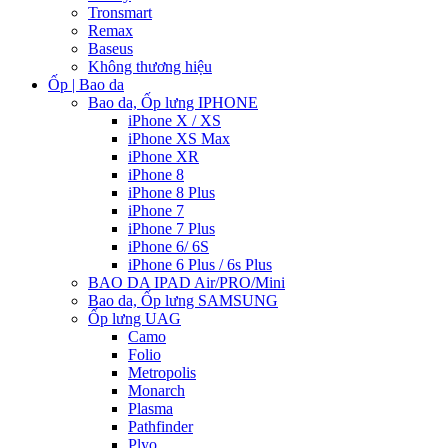
Tronsmart
Remax
Baseus
Không thương hiệu
Ốp | Bao da
Bao da, Ốp lưng IPHONE
iPhone X / XS
iPhone XS Max
iPhone XR
iPhone 8
iPhone 8 Plus
iPhone 7
iPhone 7 Plus
iPhone 6/ 6S
iPhone 6 Plus / 6s Plus
BAO DA IPAD Air/PRO/Mini
Bao da, Ốp lưng SAMSUNG
Ốp lưng UAG
Camo
Folio
Metropolis
Monarch
Plasma
Pathfinder
Plyo