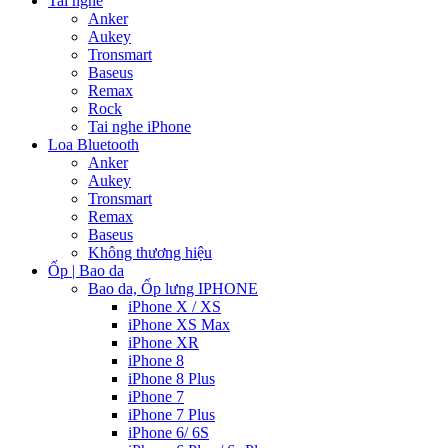
Tai nghe
Anker
Aukey
Tronsmart
Baseus
Remax
Rock
Tai nghe iPhone
Loa Bluetooth
Anker
Aukey
Tronsmart
Remax
Baseus
Không thương hiệu
Ốp | Bao da
Bao da, Ốp lưng IPHONE
iPhone X / XS
iPhone XS Max
iPhone XR
iPhone 8
iPhone 8 Plus
iPhone 7
iPhone 7 Plus
iPhone 6/ 6S