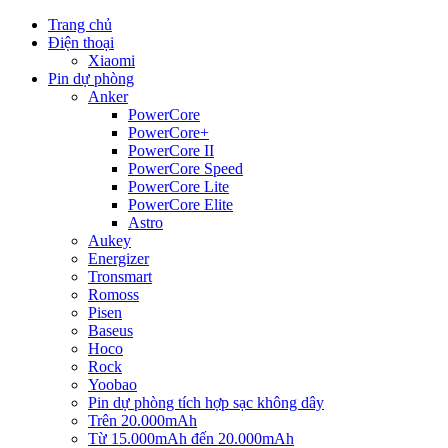
Trang chủ
Điện thoại
Xiaomi
Pin dự phòng
Anker
PowerCore
PowerCore+
PowerCore II
PowerCore Speed
PowerCore Lite
PowerCore Elite
Astro
Aukey
Energizer
Tronsmart
Romoss
Pisen
Baseus
Hoco
Rock
Yoobao
Pin dự phòng tích hợp sạc không dây
Trên 20.000mAh
Từ 15.000mAh đến 20.000mAh