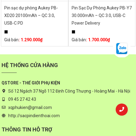
Pin sạc dự phòng Aukey PB-
Pin Sạc Dự Phòng Aukey PB-Y7
XD20 20100mAh – QC 3.0,
30.000mAh – QC 3.0, USB-C
USB-C PD
Power Delivery
Giá bán
:
1.290.000
₫
Giá bán
:
1.700.000
₫
HỆ THỐNG CỬA HÀNG
QSTORE - THẾ GIỚI PHỤ KIỆN
Số 12 Ngách 37 Ngõ 112 Định Công Thượng - Hoàng Mai - Hà Nội
09 45 27 42 43
xqphukien@gmail.com
http://sacpindienthoai.com
THÔNG TIN HỖ TRỢ