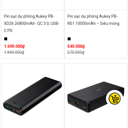
Pin sạc dự phòng Aukey PB-
Pin sạc dự phòng Aukey PB-
XD26 26800mAh- QC 3.0, USB-
N51 10000mAh – Siêu mỏng
C PD
1.690.000
₫
540.000
₫
1.990.000
₫
570.000
₫