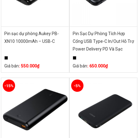
Pin sạc dự phòng Aukey PB-
Pin Sạc Dự Phòng Tích Hợp
XN10 10000mAh – USB-C
Cổng USB Type-C In/Out Hỗ Trợ
Power Delivery PD Và Sạc
Nhanh QC 3.0 Aukey PB-Y13
10000mAh – Hàng Chính Hãng
Giá bán
:
550.000
₫
Giá bán
:
650.000
₫
-15%
-5%